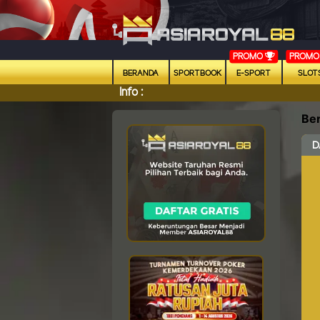
PROMO
PROM
BERANDA
SPORTBOOK
E-SPORT
SLOT
Info :
Be
D