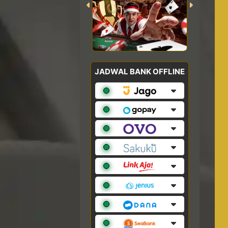
JADWAL BANK OFFLINE